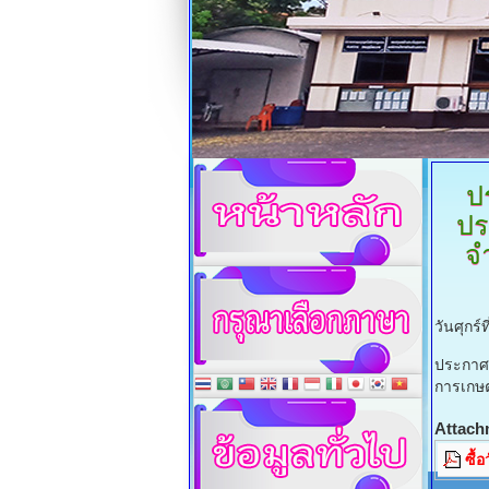
ป
ปร
จ
วันศุกร
ประกาศอ
การเกษต
Attach
ซื้