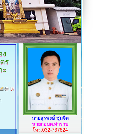
่อง
ษตร
าะ
ุ
นายสุรพงษ์ ชุ่มจิต
นายกอบต.ท่าราบ
โทร.032-737824